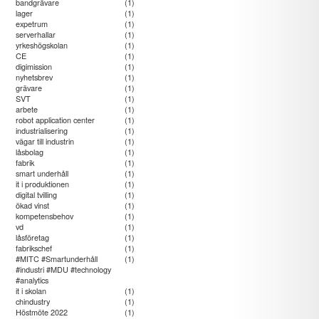
bandgrävare
(1)
lager
(1)
expetrum
(1)
serverhallar
(1)
yrkeshögskolan
(1)
CE
(1)
digimission
(1)
nyhetsbrev
(1)
grävare
(1)
SVT
(1)
arbete
(1)
robot application center
(1)
industrialisering
(1)
vägar till industrin
(1)
låsbolag
(1)
fabrik
(1)
smart underhåll
(1)
it i produktionen
(1)
digital tvilling
(1)
ökad vinst
(1)
kompetensbehov
(1)
vd
(1)
låsföretag
(1)
fabrikschef
(1)
#MITC #Smartunderhåll
(1)
#industri #MDU #technology
#analytics
it i skolan
(1)
chindustry
(1)
Höstmöte 2022
(1)