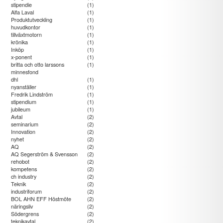
stipendie
(1)
Alfa Laval
(1)
Produktutveckling
(1)
huvudkontor
(1)
tillväxtmotorn
(1)
krönika
(1)
Inköp
(1)
x-ponent
(1)
britta och otto larssons
(1)
minnesfond
dhl
(1)
nyanställer
(1)
Fredrik Lindström
(1)
stipendium
(1)
jubileum
(1)
Avtal
(2)
seminarium
(2)
Innovation
(2)
nyhet
(2)
AQ
(2)
AQ Segerström & Svensson
(2)
rehobot
(2)
kompetens
(2)
ch industry
(2)
Teknik
(2)
industriforum
(2)
BOL AHN EFF Höstmöte
(2)
näringsliv
(2)
Södergrens
(2)
teknikavtal
(2)