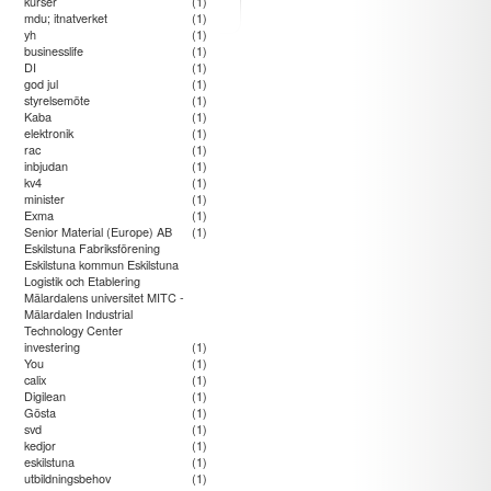
kurser
(1)
mdu; itnatverket
(1)
yh
(1)
businesslife
(1)
DI
(1)
god jul
(1)
styrelsemöte
(1)
Kaba
(1)
elektronik
(1)
rac
(1)
inbjudan
(1)
kv4
(1)
minister
(1)
Exma
(1)
Senior Material (Europe) AB
(1)
Eskilstuna Fabriksförening
Eskilstuna kommun Eskilstuna
Logistik och Etablering
Mälardalens universitet MITC -
Mälardalen Industrial
Technology Center
investering
(1)
You
(1)
calix
(1)
Digilean
(1)
Gösta
(1)
svd
(1)
kedjor
(1)
eskilstuna
(1)
utbildningsbehov
(1)