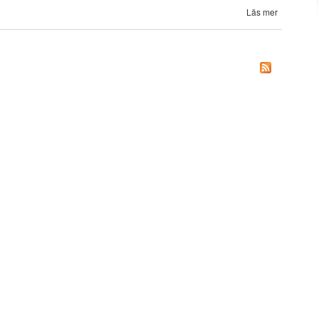
Läs mer
om
Vägar
till
TECH