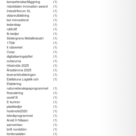
kompetenskartläggning
(1)
robotdalen innovation award
(1)
Industriforum XL
(1)
vidareutbildning
(1)
bol minnesfond
(1)
ledarskap
(1)
nätträff
(1)
fb kedjor
(1)
Södergrens Metallindustri
(1)
170år
(1)
it nätverket
(1)
Coop
(1)
digitaliseringslyftet
(1)
outsourca
(1)
Höstmöte 2025
(1)
Årsstämma 2025
(1)
leverantörstidningen
(1)
Eskilstuna Logistik och
(1)
Etablering
naturvetenskapsprogrammet
(1)
finansiering
(1)
covid19
(1)
E-kuriren
(1)
plastkedjor
(1)
hostmote2020
(1)
teknikprogrammet
(1)
Arvid H Nilsson
(1)
samverkan
(1)
britt nordstöm
(1)
fordonsdalen
(1)