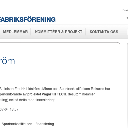
Hoppa till
huvudinnehåll
Eski
T
MEDLEMMAR
KOMMITTÉER & PROJEKT
KONTAKTA OSS
 Stiftelsen Fredrik Lidströms Minne och Sparbanksstiftelsen Rekarne har
r genomförande av projektet
Vägar till TECH
, desutom kommer
ling) också delta med finansiering!
-07-04 13:57
Sparbanksstiftelsen
finansiering