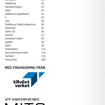
utbildning
(4)
teknikföretagen
(4)
Assa
(4)
eskilstuna logistikpark
(4)
it
(5)
mitc
(6)
Eskilstuna Elektronikpartner
(6)
höstmöte
(6)
Volvo CE
(6)
industri
(7)
avtalskommittén
(9)
logistik
(9)
MdH
(9)
Robotdalen
(10)
konjunkturbarometer
(12)
Nyheter
(16)
Konjunktur
(28)
EFF SAMVERKAR MED