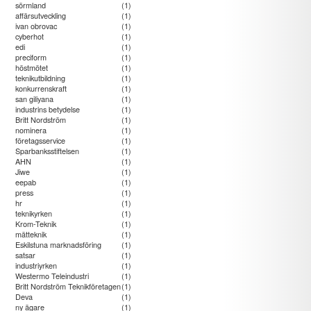
sörmland
(1)
affärsutveckling
(1)
ivan obrovac
(1)
cyberhot
(1)
edi
(1)
preciform
(1)
höstmötet
(1)
teknikutbildning
(1)
konkurrenskraft
(1)
san giliyana
(1)
industrins betydelse
(1)
Britt Nordström
(1)
nominera
(1)
företagsservice
(1)
Sparbanksstiftelsen
(1)
AHN
(1)
Jiwe
(1)
eepab
(1)
press
(1)
hr
(1)
teknikyrken
(1)
Krom-Teknik
(1)
mätteknik
(1)
Eskilstuna marknadsföring
(1)
satsar
(1)
industriyrken
(1)
Westermo Teleindustri
(1)
Britt Nordström Teknikföretagen
(1)
Deva
(1)
ny ägare
(1)