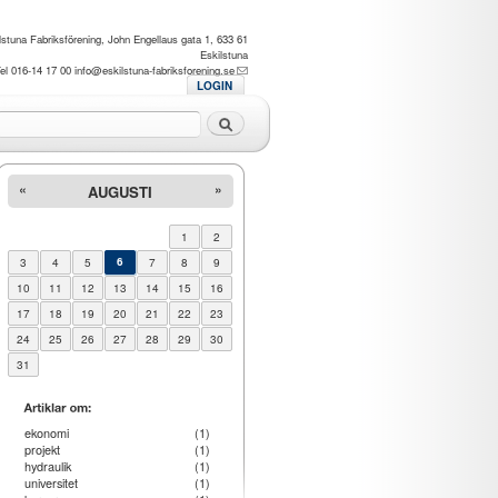
lstuna Fabriksförening, John Engellaus gata 1, 633 61
Eskilstuna
el 016-14 17 00
info@eskilstuna-fabriksforening.se
LOGIN
Sök
«
»
AUGUSTI
1
2
3
4
5
6
7
8
9
10
11
12
13
14
15
16
17
18
19
20
21
22
23
24
25
26
27
28
29
30
31
ekonomi
(1)
projekt
(1)
hydraulik
(1)
universitet
(1)