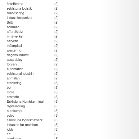
årsstämma
(2)
eskilstuna logistik
(2)
robotisering
(2)
industrikonjunktur
(2)
Britt
(2)
sommar
(2)
affarsliv.biz
(2)
it-nätverket
(2)
nätverk
(2)
mälarplast
(2)
westermo
(2)
dagens industri
(2)
assa abloy
(2)
förvärv
(2)
automation
(2)
eskilstunaindustrin
(2)
anmälan
(2)
etablering
(3)
bol
(3)
möte
(3)
arsmote
(3)
Eskilstuna Kombiterminal
(3)
digitalisering
(3)
outokumpu
(3)
volvo
(3)
eskilstuna logistiknätverk
(3)
industrin tar matchen
(3)
jobb
(3)
eff
(3)
seminarie
(3)