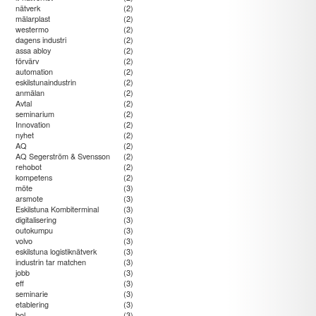
nätverk
(2)
mälarplast
(2)
westermo
(2)
dagens industri
(2)
assa abloy
(2)
förvärv
(2)
automation
(2)
eskilstunaindustrin
(2)
anmälan
(2)
Avtal
(2)
seminarium
(2)
Innovation
(2)
nyhet
(2)
AQ
(2)
AQ Segerström & Svensson
(2)
rehobot
(2)
kompetens
(2)
möte
(3)
arsmote
(3)
Eskilstuna Kombiterminal
(3)
digitalisering
(3)
outokumpu
(3)
volvo
(3)
eskilstuna logistiknätverk
(3)
industrin tar matchen
(3)
jobb
(3)
eff
(3)
seminarie
(3)
etablering
(3)
bol
(3)