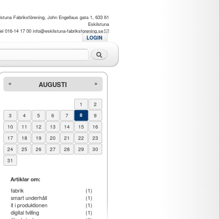
lstuna Fabriksförening, John Engellaus gata 1, 633 61
Eskilstuna
el 016-14 17 00
info@eskilstuna-fabriksforening.se
LOGIN
Sök
«
»
AUGUSTI
1
2
3
4
5
6
7
8
9
10
11
12
13
14
15
16
17
18
19
20
21
22
23
24
25
26
27
28
29
30
31
fabrik
(1)
smart underhåll
(1)
it i produktionen
(1)
digital tvilling
(1)