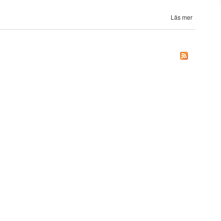
Läs mer
om EFF f
170 å
midd
Munktellm