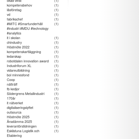
ökad vinst
(1)
kompetensbehov
(1)
låsföretag
(1)
irade
vd
(1)
r med
fabrikschef
(1)
ag på
#MITC #Smartunderhåll
(1)
useet
#industri #MDU #technology
#analytics
it i skolan
(1)
chindustry
(1)
Höstmöte 2022
(1)
kompetenskartläggning
(1)
ledarskap
(1)
robotdalen innovation award
(1)
Industriforum XL
(1)
vidareutbildning
(1)
bol minnesfond
(1)
Coop
(1)
nätträff
(1)
fb kedjor
(1)
Södergrens Metallindustri
(1)
170år
(1)
it nätverket
(1)
digitaliseringslyftet
(1)
outsourca
(1)
Höstmöte 2025
(1)
Årsstämma 2025
(1)
leverantörstidningen
(1)
Eskilstuna Logistik och
(1)
Etablering