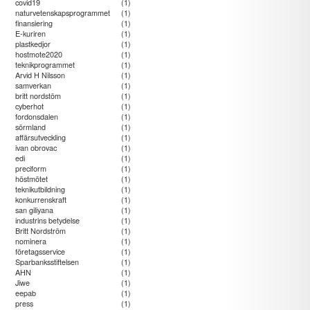
covid19
(1)
naturvetenskapsprogrammet
(1)
finansiering
(1)
E-kuriren
(1)
plastkedjor
(1)
hostmote2020
(1)
teknikprogrammet
(1)
Arvid H Nilsson
(1)
samverkan
(1)
britt nordstöm
(1)
cyberhot
(1)
fordonsdalen
(1)
sörmland
(1)
affärsutveckling
(1)
ivan obrovac
(1)
edi
(1)
preciform
(1)
höstmötet
(1)
teknikutbildning
(1)
konkurrenskraft
(1)
san giliyana
(1)
industrins betydelse
(1)
Britt Nordström
(1)
nominera
(1)
företagsservice
(1)
Sparbanksstiftelsen
(1)
AHN
(1)
Jiwe
(1)
eepab
(1)
press
(1)