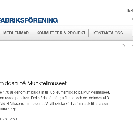
Hoppa till
huvudinnehåll
Eski
T
MEDLEMMAR
KOMMITTÉER & PROJEKT
KONTAKTA OSS
de 170 år genom att bjuda in till jubileumsmiddag på Munktellmuseet.
en roade publiken. Det bjöds på många fina tal och det delades ut 3
vid H Nilssons minnesfond. Vi vill skicka vårt varma tack till alla som
lställning!
1-28 12:50