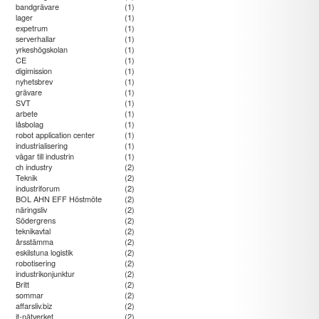
bandgrävare
(1)
lager
(1)
expetrum
(1)
serverhallar
(1)
yrkeshögskolan
(1)
CE
(1)
digimission
(1)
nyhetsbrev
(1)
grävare
(1)
SVT
(1)
arbete
(1)
låsbolag
(1)
robot application center
(1)
industrialisering
(1)
vägar till industrin
(1)
ch industry
(2)
Teknik
(2)
industriforum
(2)
BOL AHN EFF Höstmöte
(2)
näringsliv
(2)
Södergrens
(2)
teknikavtal
(2)
årsstämma
(2)
eskilstuna logistik
(2)
robotisering
(2)
industrikonjunktur
(2)
Britt
(2)
sommar
(2)
affarsliv.biz
(2)
it-nätverket
(2)