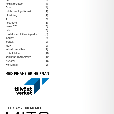
teknikföretagen
(4)
Assa
(4)
eskilstuna logistikpark
(4)
utbildning
(4)
it
(5)
höstmöte
(6)
Volvo CE
(6)
mitc
(6)
Eskilstuna Elektronikpartner
(6)
industri
(7)
logistik
(9)
MdH
(9)
avtalskommittén
(9)
Robotdalen
(10)
konjunkturbarometer
(12)
Nyheter
(16)
Konjunktur
(28)
EFF SAMVERKAR MED