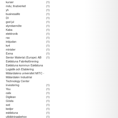
kurser
(1)
mdu; itnatverket
(1)
yh
(1)
businesslife
(1)
DI
(1)
god jul
(1)
styrelsemöte
(1)
Kaba
(1)
elektronik
(1)
rac
(1)
inbjudan
(1)
kv4
(1)
minister
(1)
Exma
(1)
Senior Material (Europe) AB
(1)
Eskilstuna Fabriksförening
Eskilstuna kommun Eskilstuna
Logistik och Etablering
Mälardalens universitet MITC -
Mälardalen Industrial
Technology Center
investering
(1)
You
(1)
calix
(1)
Digilean
(1)
Gösta
(1)
svd
(1)
kedjor
(1)
eskilstuna
(1)
utbildningsbehov
(1)