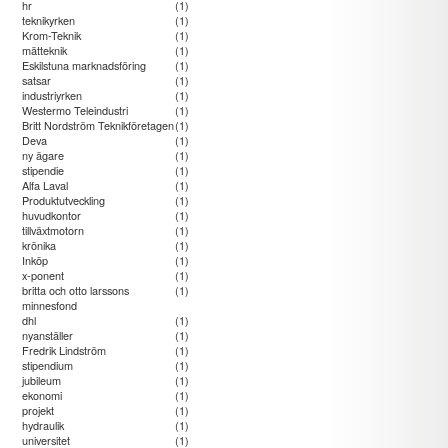
hr
(1)
teknikyrken
(1)
Krom-Teknik
(1)
mätteknik
(1)
Eskilstuna marknadsföring
(1)
satsar
(1)
industriyrken
(1)
Westermo Teleindustri
(1)
Britt Nordström Teknikföretagen
(1)
Deva
(1)
ny ägare
(1)
stipendie
(1)
Alfa Laval
(1)
Produktutveckling
(1)
huvudkontor
(1)
tillväxtmotorn
(1)
krönika
(1)
Inköp
(1)
x-ponent
(1)
britta och otto larssons
(1)
minnesfond
dhl
(1)
nyanställer
(1)
Fredrik Lindström
(1)
stipendium
(1)
jubileum
(1)
ekonomi
(1)
projekt
(1)
hydraulik
(1)
universitet
(1)