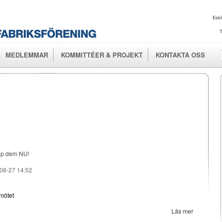
Hoppa till
huvudinnehåll
Eski
T
MEDLEMMAR
KOMMITTÉER & PROJEKT
KONTAKTA OSS
upp dem NU!
08-27 14:52
mötet
Läs mer
om
Save