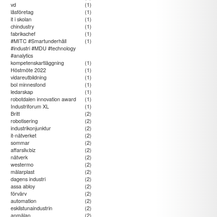
vd
(1)
låsföretag
(1)
it i skolan
(1)
chindustry
(1)
fabrikschef
(1)
#MITC #Smartunderhåll
(1)
#industri #MDU #technology
#analytics
kompetenskartläggning
(1)
Höstmöte 2022
(1)
vidareutbildning
(1)
bol minnesfond
(1)
ledarskap
(1)
robotdalen innovation award
(1)
Industriforum XL
(1)
Britt
(2)
robotisering
(2)
industrikonjunktur
(2)
it-nätverket
(2)
sommar
(2)
affarsliv.biz
(2)
nätverk
(2)
westermo
(2)
mälarplast
(2)
dagens industri
(2)
assa abloy
(2)
förvärv
(2)
automation
(2)
eskilstunaindustrin
(2)
anmälan
(2)