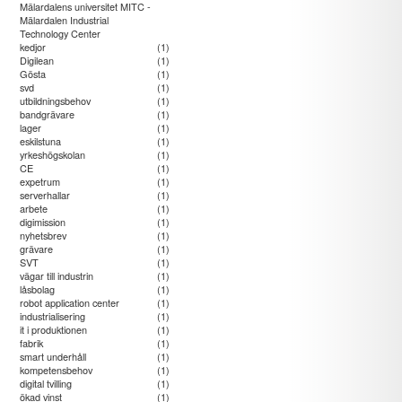
Mälardalens universitet MITC -
Mälardalen Industrial
Technology Center
kedjor
(1)
Digilean
(1)
Gösta
(1)
svd
(1)
utbildningsbehov
(1)
bandgrävare
(1)
lager
(1)
eskilstuna
(1)
yrkeshögskolan
(1)
CE
(1)
expetrum
(1)
serverhallar
(1)
arbete
(1)
digimission
(1)
nyhetsbrev
(1)
grävare
(1)
SVT
(1)
vägar till industrin
(1)
låsbolag
(1)
robot application center
(1)
industrialisering
(1)
it i produktionen
(1)
fabrik
(1)
smart underhåll
(1)
kompetensbehov
(1)
digital tvilling
(1)
ökad vinst
(1)