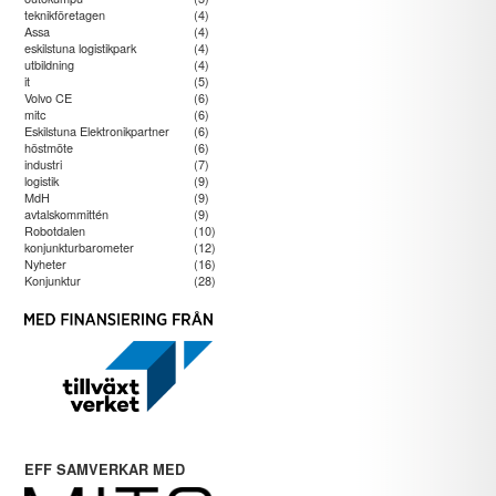
teknikföretagen
(4)
Assa
(4)
eskilstuna logistikpark
(4)
utbildning
(4)
it
(5)
Volvo CE
(6)
mitc
(6)
Eskilstuna Elektronikpartner
(6)
höstmöte
(6)
industri
(7)
logistik
(9)
MdH
(9)
avtalskommittén
(9)
Robotdalen
(10)
konjunkturbarometer
(12)
Nyheter
(16)
Konjunktur
(28)
EFF SAMVERKAR MED