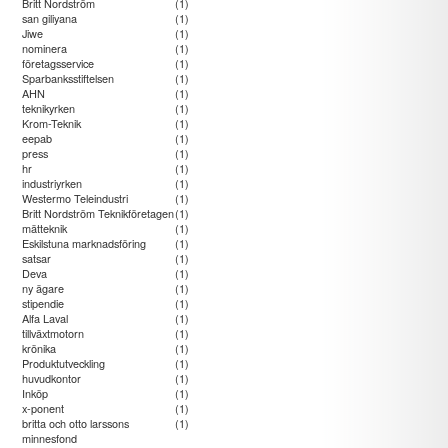
Britt Nordström
(1)
san giliyana
(1)
Jiwe
(1)
nominera
(1)
företagsservice
(1)
Sparbanksstiftelsen
(1)
AHN
(1)
teknikyrken
(1)
Krom-Teknik
(1)
eepab
(1)
press
(1)
hr
(1)
industriyrken
(1)
Westermo Teleindustri
(1)
Britt Nordström Teknikföretagen
(1)
mätteknik
(1)
Eskilstuna marknadsföring
(1)
satsar
(1)
Deva
(1)
ny ägare
(1)
stipendie
(1)
Alfa Laval
(1)
tillväxtmotorn
(1)
krönika
(1)
Produktutveckling
(1)
huvudkontor
(1)
Inköp
(1)
x-ponent
(1)
britta och otto larssons
(1)
minnesfond