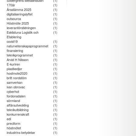
Södergrens Metallindustri
(1)
170år
(1)
Årsstämma 2025
(1)
digitaliseringslyftet
(1)
outsourca
(1)
Höstmöte 2025
(1)
leverantörstidningen
(1)
Eskilstuna Logistik och
(1)
Etablering
covid19
(1)
naturvetenskapsprogrammet
(1)
finansiering
(1)
teknikprogrammet
(1)
Arvid H Nilsson
(1)
E-kuriren
(1)
plastkedjor
(1)
hostmote2020
(1)
britt nordstöm
(1)
samverkan
(1)
ivan obrovac
(1)
cyberhot
(1)
fordonsdalen
(1)
sörmland
(1)
affärsutveckling
(1)
teknikutbildning
(1)
konkurrenskraft
(1)
edi
(1)
preciform
(1)
höstmötet
(1)
industrins betydelse
(1)