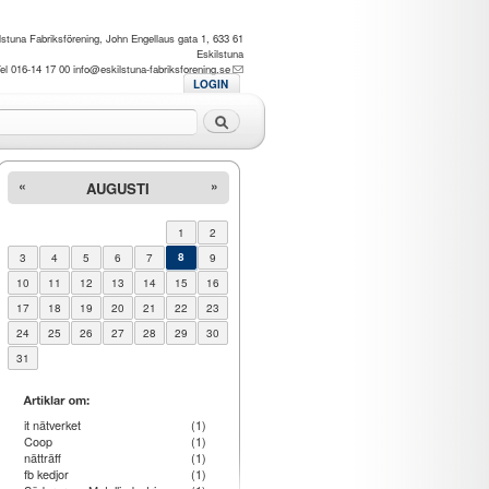
lstuna Fabriksförening, John Engellaus gata 1, 633 61
Eskilstuna
el 016-14 17 00
info@eskilstuna-fabriksforening.se
LOGIN
Sök
«
»
AUGUSTI
1
2
3
4
5
6
7
8
9
10
11
12
13
14
15
16
17
18
19
20
21
22
23
24
25
26
27
28
29
30
31
it nätverket
(1)
Coop
(1)
nätträff
(1)
fb kedjor
(1)