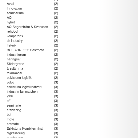
Avtal
(2)
Innovation
(2)
seminarium
(2)
AQ
(2)
nyhet
(2)
AQ Segerström & Svensson
(2)
rehobot
(2)
kompetens
(2)
ch industry
(2)
Teknik
(2)
BOL AHN EFF Höstmöte
(2)
industriforum
(2)
näringsliv
(2)
Södergrens
(2)
årsstämma
(2)
teknikavtal
(2)
eskilstuna logistik
(2)
volvo
(3)
eskilstuna logistiknätverk
(3)
industrin tar matchen
(3)
jobb
(3)
eff
(3)
seminarie
(3)
etablering
(3)
bol
(3)
möte
(3)
arsmote
(3)
Eskilstuna Kombiterminal
(3)
digitalisering
(3)
outokumpu
(3)