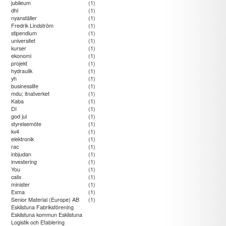
jubileum
(1)
dhl
(1)
nyanställer
(1)
Fredrik Lindström
(1)
stipendium
(1)
universitet
(1)
kurser
(1)
ekonomi
(1)
projekt
(1)
hydraulik
(1)
yh
(1)
businesslife
(1)
mdu; itnatverket
(1)
Kaba
(1)
DI
(1)
god jul
(1)
styrelsemöte
(1)
kv4
(1)
elektronik
(1)
rac
(1)
inbjudan
(1)
investering
(1)
You
(1)
calix
(1)
minister
(1)
Exma
(1)
Senior Material (Europe) AB
(1)
Eskilstuna Fabriksförening
Eskilstuna kommun Eskilstuna
Logistik och Etablering