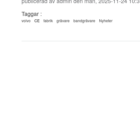
publicerad av
admin
den mån, 2025-11-24 10:3
Taggar :
volvo
CE
fabrik
grävare
bandgrävare
Nyheter