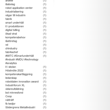
arbete
(1)
m
låsbolag
(1)
de
robot application center
(1)
industrialisering
(1)
in
vägar till industrin
(1)
ar
fabrik
(1)
es
smart underhåll
(1)
mi
it i produktionen
(1)
digital tvilling
(1)
ökad vinst
(1)
kompetensbehov
(1)
låsföretag
(1)
vd
(1)
chindustry
(1)
fabrikschef
(1)
#MITC #Smartunderhåll
(1)
#industri #MDU #technology
#analytics
it i skolan
(1)
Höstmöte 2022
(1)
kompetenskartläggning
(1)
ledarskap
(1)
robotdalen innovation award
(1)
Industriforum XL
(1)
vidareutbildning
(1)
bol minnesfond
(1)
Coop
(1)
nätträff
(1)
fb kedjor
(1)
Södergrens Metallindustri
(1)