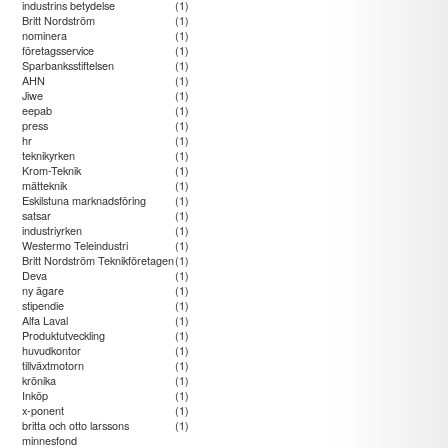
industrins betydelse
(1)
Britt Nordström
(1)
nominera
(1)
företagsservice
(1)
Sparbanksstiftelsen
(1)
AHN
(1)
Jiwe
(1)
eepab
(1)
press
(1)
hr
(1)
teknikyrken
(1)
Krom-Teknik
(1)
mätteknik
(1)
Eskilstuna marknadsföring
(1)
satsar
(1)
industriyrken
(1)
Westermo Teleindustri
(1)
Britt Nordström Teknikföretagen
(1)
Deva
(1)
ny ägare
(1)
stipendie
(1)
Alfa Laval
(1)
Produktutveckling
(1)
huvudkontor
(1)
tillväxtmotorn
(1)
krönika
(1)
Inköp
(1)
x-ponent
(1)
britta och otto larssons
(1)
minnesfond