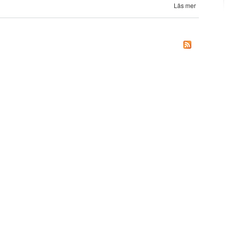
Läs mer
o
Tillverkan
industr
dr
Sverig
ekono