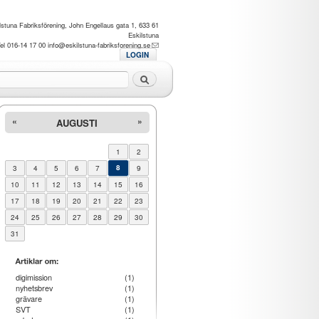
lstuna Fabriksförening, John Engellaus gata 1, 633 61
Eskilstuna
el 016-14 17 00
info@eskilstuna-fabriksforening.se
LOGIN
Sök
«
»
AUGUSTI
1
2
3
4
5
6
7
8
9
10
11
12
13
14
15
16
17
18
19
20
21
22
23
24
25
26
27
28
29
30
31
digimission
(1)
nyhetsbrev
(1)
grävare
(1)
SVT
(1)