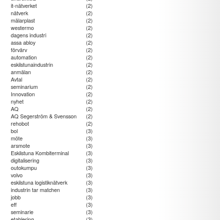
it-nätverket
(2)
nätverk
(2)
mälarplast
(2)
westermo
(2)
dagens industri
(2)
assa abloy
(2)
förvärv
(2)
automation
(2)
eskilstunaindustrin
(2)
anmälan
(2)
Avtal
(2)
seminarium
(2)
Innovation
(2)
nyhet
(2)
AQ
(2)
AQ Segerström & Svensson
(2)
rehobot
(2)
bol
(3)
möte
(3)
arsmote
(3)
Eskilstuna Kombiterminal
(3)
digitalisering
(3)
outokumpu
(3)
volvo
(3)
eskilstuna logistiknätverk
(3)
industrin tar matchen
(3)
jobb
(3)
eff
(3)
seminarie
(3)
etablering
(3)