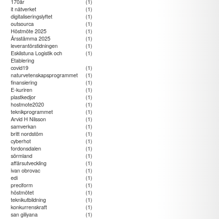
170år
(1)
it nätverket
(1)
digitaliseringslyftet
(1)
outsourca
(1)
Höstmöte 2025
(1)
Årsstämma 2025
(1)
leverantörstidningen
(1)
Eskilstuna Logistik och
(1)
Etablering
covid19
(1)
naturvetenskapsprogrammet
(1)
finansiering
(1)
E-kuriren
(1)
plastkedjor
(1)
hostmote2020
(1)
teknikprogrammet
(1)
Arvid H Nilsson
(1)
samverkan
(1)
britt nordstöm
(1)
cyberhot
(1)
fordonsdalen
(1)
sörmland
(1)
affärsutveckling
(1)
ivan obrovac
(1)
edi
(1)
preciform
(1)
höstmötet
(1)
teknikutbildning
(1)
konkurrenskraft
(1)
san giliyana
(1)