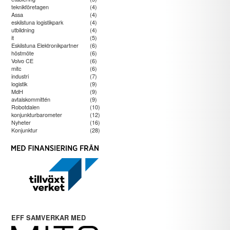
teknikföretagen
(4)
Assa
(4)
eskilstuna logistikpark
(4)
utbildning
(4)
it
(5)
Eskilstuna Elektronikpartner
(6)
höstmöte
(6)
Volvo CE
(6)
mitc
(6)
industri
(7)
logistik
(9)
MdH
(9)
avtalskommittén
(9)
Robotdalen
(10)
konjunkturbarometer
(12)
Nyheter
(16)
Konjunktur
(28)
EFF SAMVERKAR MED