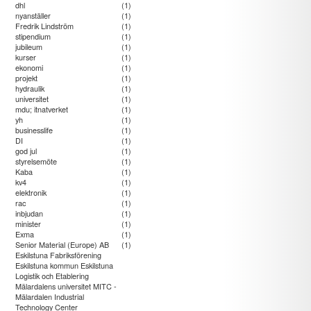
dhl
(1)
nyanställer
(1)
Fredrik Lindström
(1)
stipendium
(1)
jubileum
(1)
kurser
(1)
ekonomi
(1)
projekt
(1)
hydraulik
(1)
universitet
(1)
mdu; itnatverket
(1)
yh
(1)
businesslife
(1)
DI
(1)
god jul
(1)
styrelsemöte
(1)
Kaba
(1)
kv4
(1)
elektronik
(1)
rac
(1)
inbjudan
(1)
minister
(1)
Exma
(1)
Senior Material (Europe) AB
(1)
Eskilstuna Fabriksförening
Eskilstuna kommun Eskilstuna
Logistik och Etablering
Mälardalens universitet MITC -
Mälardalen Industrial
Technology Center