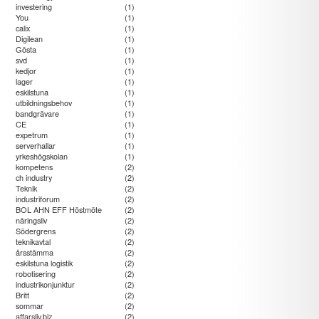
investering
(1)
You
(1)
calix
(1)
Digilean
(1)
Gösta
(1)
svd
(1)
kedjor
(1)
lager
(1)
eskilstuna
(1)
utbildningsbehov
(1)
bandgrävare
(1)
CE
(1)
expetrum
(1)
serverhallar
(1)
yrkeshögskolan
(1)
kompetens
(2)
ch industry
(2)
Teknik
(2)
industriforum
(2)
BOL AHN EFF Höstmöte
(2)
näringsliv
(2)
Södergrens
(2)
teknikavtal
(2)
årsstämma
(2)
eskilstuna logistik
(2)
robotisering
(2)
industrikonjunktur
(2)
Britt
(2)
sommar
(2)
affarsliv.biz
(2)