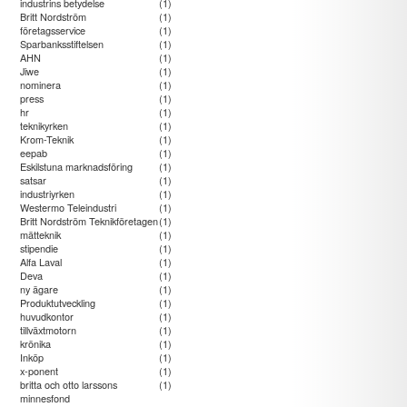
industrins betydelse
(1)
Britt Nordström
(1)
företagsservice
(1)
Sparbanksstiftelsen
(1)
AHN
(1)
Jiwe
(1)
nominera
(1)
press
(1)
hr
(1)
teknikyrken
(1)
Krom-Teknik
(1)
eepab
(1)
Eskilstuna marknadsföring
(1)
satsar
(1)
industriyrken
(1)
Westermo Teleindustri
(1)
Britt Nordström Teknikföretagen
(1)
mätteknik
(1)
stipendie
(1)
Alfa Laval
(1)
Deva
(1)
ny ägare
(1)
Produktutveckling
(1)
huvudkontor
(1)
tillväxtmotorn
(1)
krönika
(1)
Inköp
(1)
x-ponent
(1)
britta och otto larssons
(1)
minnesfond