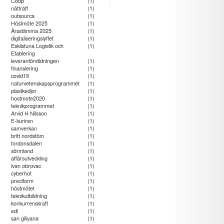
Coop
(1)
nätträff
(1)
outsourca
(1)
Höstmöte 2025
(1)
Årsstämma 2025
(1)
industri till
digitaliseringslyftet
(1)
Eskilstuna Logistik och
(1)
h dalbana -
Etablering
nya
leverantörstidningen
(1)
ngsområden
finansiering
(1)
ör produkter
covid19
(1)
naturvetenskapsprogrammet
(1)
plastkedjor
(1)
hostmote2020
(1)
teknikprogrammet
(1)
Arvid H Nilsson
(1)
E-kuriren
(1)
samverkan
(1)
britt nordstöm
(1)
fordonsdalen
(1)
sörmland
(1)
affärsutveckling
(1)
ivan obrovac
(1)
cyberhot
(1)
preciform
(1)
höstmötet
(1)
teknikutbildning
(1)
konkurrenskraft
(1)
edi
(1)
san giliyana
(1)