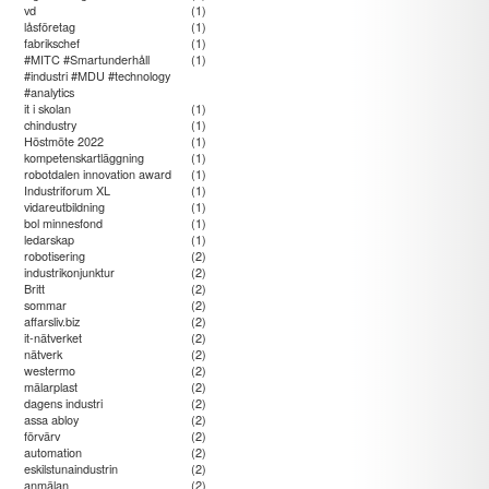
vd
(1)
låsföretag
(1)
fabrikschef
(1)
#MITC #Smartunderhåll
(1)
#industri #MDU #technology
#analytics
it i skolan
(1)
chindustry
(1)
Höstmöte 2022
(1)
kompetenskartläggning
(1)
robotdalen innovation award
(1)
Industriforum XL
(1)
vidareutbildning
(1)
bol minnesfond
(1)
ledarskap
(1)
robotisering
(2)
industrikonjunktur
(2)
Britt
(2)
sommar
(2)
affarsliv.biz
(2)
it-nätverket
(2)
nätverk
(2)
westermo
(2)
mälarplast
(2)
dagens industri
(2)
assa abloy
(2)
förvärv
(2)
automation
(2)
eskilstunaindustrin
(2)
anmälan
(2)