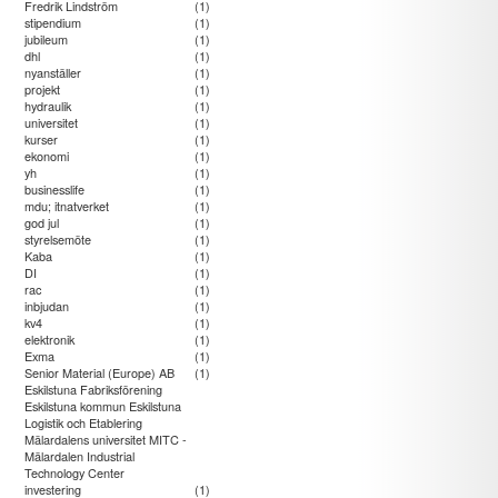
Fredrik Lindström
(1)
stipendium
(1)
jubileum
(1)
dhl
(1)
nyanställer
(1)
projekt
(1)
hydraulik
(1)
universitet
(1)
kurser
(1)
ekonomi
(1)
yh
(1)
businesslife
(1)
mdu; itnatverket
(1)
god jul
(1)
styrelsemöte
(1)
Kaba
(1)
DI
(1)
rac
(1)
inbjudan
(1)
kv4
(1)
elektronik
(1)
Exma
(1)
Senior Material (Europe) AB
(1)
Eskilstuna Fabriksförening
Eskilstuna kommun Eskilstuna
Logistik och Etablering
Mälardalens universitet MITC -
Mälardalen Industrial
Technology Center
investering
(1)