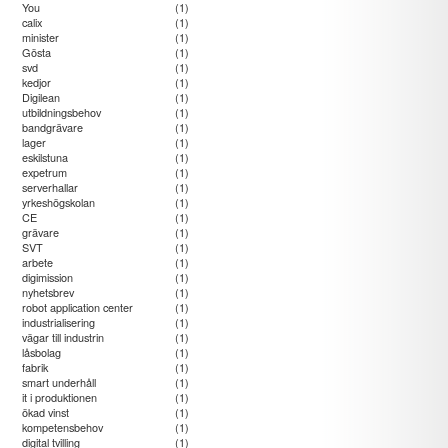
You
(1)
calix
(1)
minister
(1)
Gösta
(1)
svd
(1)
kedjor
(1)
Digilean
(1)
utbildningsbehov
(1)
bandgrävare
(1)
lager
(1)
eskilstuna
(1)
expetrum
(1)
serverhallar
(1)
yrkeshögskolan
(1)
CE
(1)
grävare
(1)
SVT
(1)
arbete
(1)
digimission
(1)
nyhetsbrev
(1)
robot application center
(1)
industrialisering
(1)
vägar till industrin
(1)
låsbolag
(1)
fabrik
(1)
smart underhåll
(1)
it i produktionen
(1)
ökad vinst
(1)
kompetensbehov
(1)
digital tvilling
(1)