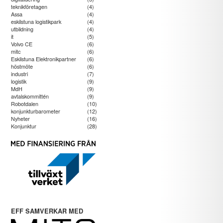
teknikföretagen
(4)
Assa
(4)
eskilstuna logistikpark
(4)
utbildning
(4)
it
(5)
Volvo CE
(6)
mitc
(6)
Eskilstuna Elektronikpartner
(6)
höstmöte
(6)
industri
(7)
logistik
(9)
MdH
(9)
avtalskommittén
(9)
Robotdalen
(10)
konjunkturbarometer
(12)
Nyheter
(16)
Konjunktur
(28)
EFF SAMVERKAR MED