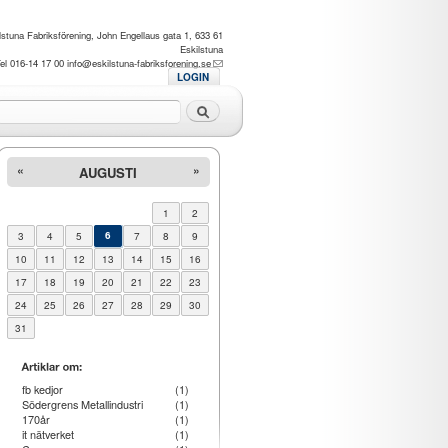
lstuna Fabriksförening, John Engellaus gata 1, 633 61
Eskilstuna
el 016-14 17 00
info@eskilstuna-fabriksforening.se
LOGIN
Sök
«
»
AUGUSTI
1
2
3
4
5
6
7
8
9
10
11
12
13
14
15
16
17
18
19
20
21
22
23
24
25
26
27
28
29
30
31
fb kedjor
(1)
Södergrens Metallindustri
(1)
170år
(1)
it nätverket
(1)