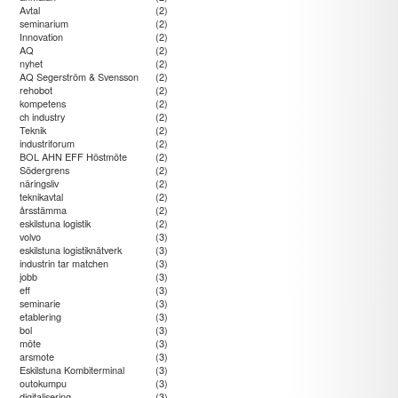
Avtal
(2)
seminarium
(2)
Innovation
(2)
AQ
(2)
nyhet
(2)
AQ Segerström & Svensson
(2)
rehobot
(2)
kompetens
(2)
ch industry
(2)
Teknik
(2)
industriforum
(2)
BOL AHN EFF Höstmöte
(2)
Södergrens
(2)
näringsliv
(2)
teknikavtal
(2)
årsstämma
(2)
eskilstuna logistik
(2)
volvo
(3)
eskilstuna logistiknätverk
(3)
industrin tar matchen
(3)
jobb
(3)
eff
(3)
seminarie
(3)
etablering
(3)
bol
(3)
möte
(3)
arsmote
(3)
Eskilstuna Kombiterminal
(3)
outokumpu
(3)
digitalisering
(3)