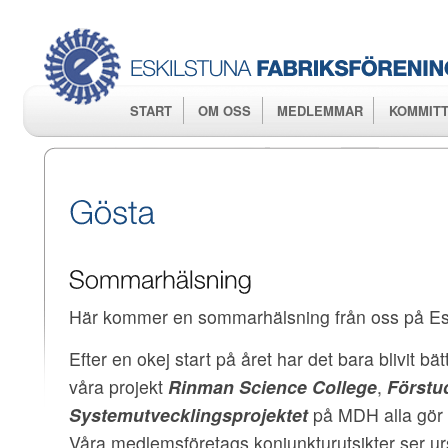
Hop
huv
START
OM OSS
MEDLEMMAR
KOMMITT
Här kommer en sommarhälsning från oss på Esk
Efter en okej start på året har det bara blivit bä
våra projekt
Rinman Science College
,
Förstud
Systemutvecklingsprojektet
på MDH alla gör 
Våra medlemsföretags konjunkturutsikter ser ur