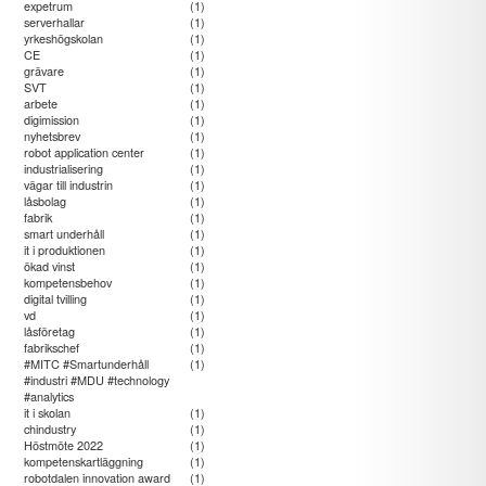
expetrum
(1)
serverhallar
(1)
yrkeshögskolan
(1)
CE
(1)
grävare
(1)
SVT
(1)
arbete
(1)
digimission
(1)
nyhetsbrev
(1)
robot application center
(1)
industrialisering
(1)
vägar till industrin
(1)
låsbolag
(1)
fabrik
(1)
smart underhåll
(1)
it i produktionen
(1)
ökad vinst
(1)
kompetensbehov
(1)
digital tvilling
(1)
vd
(1)
låsföretag
(1)
fabrikschef
(1)
#MITC #Smartunderhåll
(1)
#industri #MDU #technology
#analytics
it i skolan
(1)
chindustry
(1)
Höstmöte 2022
(1)
kompetenskartläggning
(1)
robotdalen innovation award
(1)