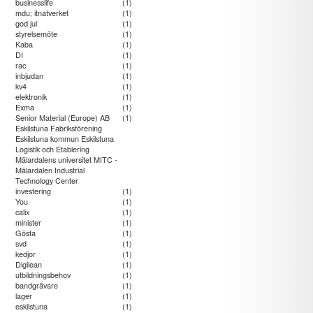
businesslife
(1)
mdu; itnatverket
(1)
god jul
(1)
styrelsemöte
(1)
Kaba
(1)
DI
(1)
rac
(1)
inbjudan
(1)
kv4
(1)
elektronik
(1)
Exma
(1)
Senior Material (Europe) AB
(1)
Eskilstuna Fabriksförening
Eskilstuna kommun Eskilstuna
Logistik och Etablering
Mälardalens universitet MITC -
Mälardalen Industrial
Technology Center
investering
(1)
You
(1)
calix
(1)
minister
(1)
Gösta
(1)
svd
(1)
kedjor
(1)
Digilean
(1)
utbildningsbehov
(1)
bandgrävare
(1)
lager
(1)
eskilstuna
(1)