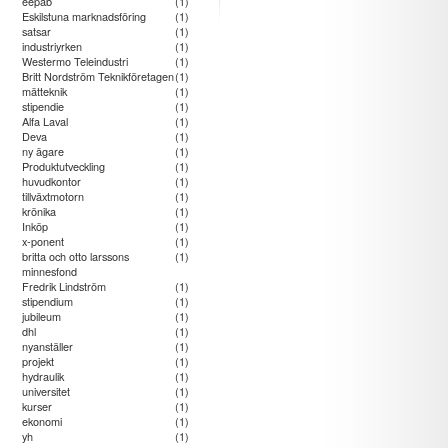
eepab
(1)
Eskilstuna marknadsföring
(1)
satsar
(1)
industriyrken
(1)
Westermo Teleindustri
(1)
Britt Nordström Teknikföretagen
(1)
mätteknik
(1)
stipendie
(1)
Alfa Laval
(1)
Deva
(1)
ny ägare
(1)
Produktutveckling
(1)
huvudkontor
(1)
tillväxtmotorn
(1)
krönika
(1)
Inköp
(1)
x-ponent
(1)
britta och otto larssons
(1)
minnesfond
Fredrik Lindström
(1)
stipendium
(1)
jubileum
(1)
dhl
(1)
nyanställer
(1)
projekt
(1)
hydraulik
(1)
universitet
(1)
kurser
(1)
ekonomi
(1)
yh
(1)