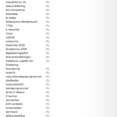
Industriforum XL
(1)
vidareutbildning
(1)
bol minnesfond
(1)
ledarskap
(1)
fb kedjor
(1)
Södergrens Metallindustri
(1)
170år
(1)
it nätverket
(1)
Coop
(1)
nätträff
(1)
outsourca
(1)
Höstmöte 2025
(1)
Årsstämma 2025
(1)
digitaliseringslyftet
(1)
leverantörstidningen
(1)
Eskilstuna Logistik och
(1)
Etablering
finansiering
(1)
covid19
(1)
naturvetenskapsprogrammet
(1)
plastkedjor
(1)
hostmote2020
(1)
teknikprogrammet
(1)
Arvid H Nilsson
(1)
E-kuriren
(1)
samverkan
(1)
britt nordstöm
(1)
fordonsdalen
(1)
sörmland
(1)
affärsutveckling
(1)