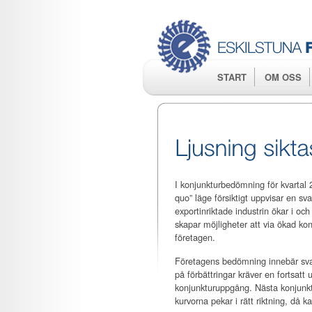
START
OM OSS
I konjunkturbedömning för kvartal 2 
quo” läge försiktigt uppvisar en s
exportinriktade industrin ökar i oc
skapar möjligheter att via ökad ko
företagen.
Företagens bedömning innebär svagt
på förbättringar kräver en fortsat
konjunkturuppgång. Nästa konjunkt
kurvorna pekar i rätt riktning, då k