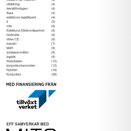
utbildning
(4)
teknikföretagen
(4)
Assa
(4)
eskilstuna logistikpark
(4)
it
(5)
mitc
(6)
Eskilstuna Elektronikpartner
(6)
höstmöte
(6)
Volvo CE
(6)
industri
(7)
MdH
(9)
avtalskommittén
(9)
logistik
(9)
Robotdalen
(10)
konjunkturbarometer
(12)
Nyheter
(16)
Konjunktur
(28)
EFF SAMVERKAR MED