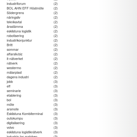
industriforum
(2)
BOL AHN EFF Höstmöte
(2)
Södergrens
(2)
näringsliv
(2)
teknikavtal
(2)
årsstämma
(2)
eskilstuna logistik
(2)
robotisering
(2)
industrikonjunktur
(2)
Britt
(2)
sommar
(2)
affarsliv.biz
(2)
it-nätverket
(2)
nätverk
(2)
westermo
(2)
mälarplast
(2)
dagens industri
(2)
jobb
(3)
eff
(3)
seminarie
(3)
etablering
(3)
bol
(3)
möte
(3)
arsmote
(3)
Eskilstuna Kombiterminal
(3)
outokumpu
(3)
digitalisering
(3)
volvo
(3)
eskilstuna logistiknätverk
(3)
industrin tar matchen
(3)