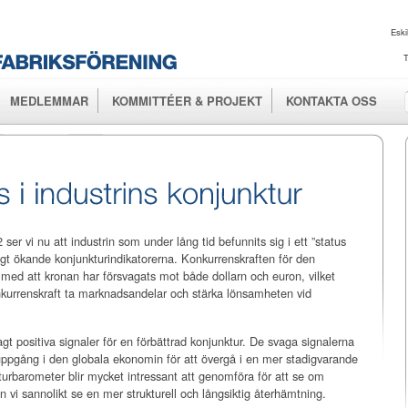
Hoppa till
huvudinnehåll
Eski
T
MEDLEMMAR
KOMMITTÉER & PROJEKT
KONTAKTA OSS
ser vi nu att industrin som under lång tid befunnits sig i ett ”status
vagt ökande konjunkturindikatorerna. Konkurrenskraften för den
h med att kronan har försvagats mot både dollarn och euron, vilket
nkurrenskraft ta marknadsandelar och stärka lönsamheten vid
 positiva signaler för en förbättrad konjunktur. De svaga signalerna
t uppgång i den globala ekonomin för att övergå i en mer stadigvarande
urbarometer blir mycket intressant att genomföra för att se om
an vi sannolikt se en mer strukturell och långsiktig återhämtning.