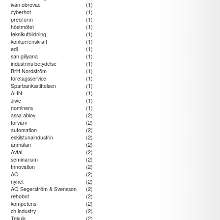
ivan obrovac
(1)
cyberhot
(1)
preciform
(1)
höstmötet
(1)
teknikutbildning
(1)
konkurrenskraft
(1)
edi
(1)
san giliyana
(1)
industrins betydelse
(1)
Britt Nordström
(1)
företagsservice
(1)
Sparbanksstiftelsen
(1)
AHN
(1)
Jiwe
(1)
nominera
(1)
assa abloy
(2)
förvärv
(2)
automation
(2)
eskilstunaindustrin
(2)
anmälan
(2)
Avtal
(2)
seminarium
(2)
Innovation
(2)
AQ
(2)
nyhet
(2)
AQ Segerström & Svensson
(2)
rehobot
(2)
kompetens
(2)
ch industry
(2)
Teknik
(2)