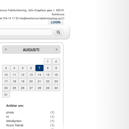
lstuna Fabriksförening, John Engellaus gata 1, 633 61
Eskilstuna
el 016-14 17 00
info@eskilstuna-fabriksforening.se
LOGIN
Sök
«
»
AUGUSTI
1
2
3
4
5
6
7
8
9
10
11
12
13
14
15
16
17
18
19
20
21
22
23
24
25
26
27
28
29
30
31
press
(1)
hr
(1)
teknikyrken
(1)
Krom-Teknik
(1)