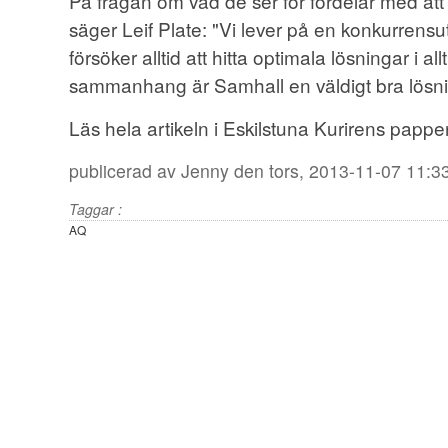
På frågan om vad de ser för fördelar med a
säger Leif Plate: "Vi lever på en konkurrens
försöker alltid att hitta optimala lösningar i allt
sammanhang är Samhall en väldigt bra lösnin
Läs hela artikeln i Eskilstuna Kurirens papp
publicerad av
Jenny
den tors, 2013-11-07 11:3
Taggar :
AQ