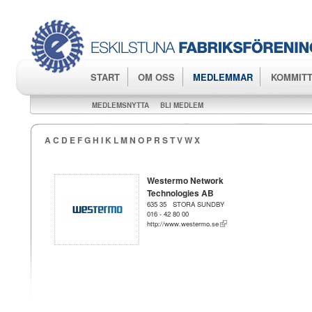
Hop
huv
START
OM OSS
MEDLEMMAR
KOMMITT
MEDLEMSNYTTA
BLI MEDLEM
A
C
D
E
F
G
H
I
K
L
M
N
O
P
R
S
T
V
W
X
Westermo Network
Technologies AB
635 35 STORA SUNDBY
016 - 42 80 00
http://www.westermo.se