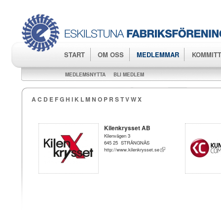
Hop
huv
START
OM OSS
MEDLEMMAR
KOMMITT
MEDLEMSNYTTA
BLI MEDLEM
A
C
D
E
F
G
H
I
K
L
M
N
O
P
R
S
T
V
W
X
Kilenkrysset AB
Kilenvägen 3
645 25 STRÄNGNÄS
http://www.kilenkrysset.se